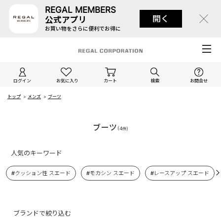
REGAL MEMBERS
開く
公式アプリ
お買い物をさらに便利でお得に
ログイン
お気に入り
カート
検索
お問合せ
トップ
>
メンズ
>
ブーツ
ブーツ
(
4
)
件
人気のキーワード
#クッション性 スエード
#モカシン スエード
#レースアップ スエード
ブランドで絞り込む