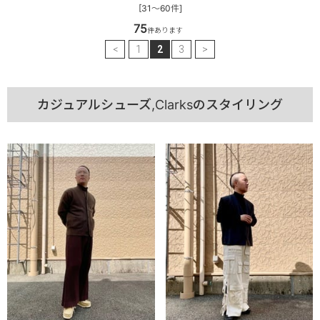
[31～60件]
75
件あります
<
1
2
3
>
カジュアルシューズ,Clarksのスタイリング