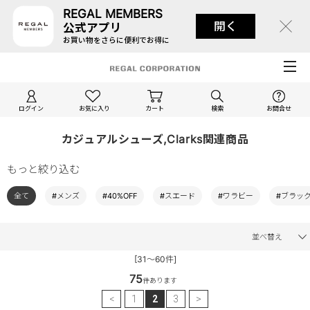
REGAL MEMBERS
開く
公式アプリ
お買い物をさらに便利でお得に
ログイン
お気に入り
カート
検索
お問合せ
カジュアルシューズ,Clarks関連商品
もっと絞り込む
全て
#メンズ
#40%OFF
#スエード
#ワラビー
#ブラッ
並べ替え
[31～60件]
75
件あります
<
1
2
3
>