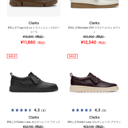
Clarks
Clarks
892J_S Trigenic2 Lo トライジェニック2ロー
894J_S Wallabee EVO ワラビーエヴォ ホワイ
コーラ
ト
¥19,800
（税込）
¥20,900
（税込）
¥11,880
¥12,540
（税込）
（税込）
4.3
4.3
（3）
（3）
Clarks
Clarks
896J_S Polden Lace ポルデンレース ブラック
896J_S Polden Lace ポルデンレース ブラウン
¥23,100
（税込）
¥23,100
（税込）