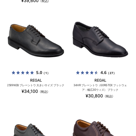
¥39,600
（税込）
5.0
4.6
（1）
（27）
REGAL
REGAL
2509NEB プレーントウ 大きいサイズ ブラック
34HR プレーントウ（GORE-TEX フットウェ
ア：幅広3Eウィズ） ブラック
¥34,100
（税込）
¥30,800
（税込）