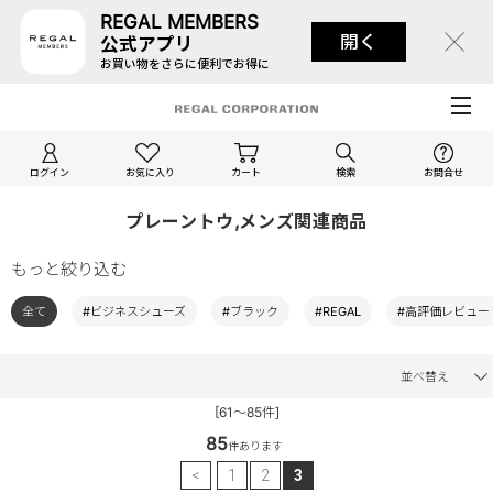
REGAL MEMBERS
開く
公式アプリ
お買い物をさらに便利でお得に
ログイン
お気に入り
カート
検索
お問合せ
プレーントウ,メンズ関連商品
もっと絞り込む
全て
#ビジネスシューズ
#ブラック
#REGAL
#高評価レビュー
並べ替え
[61～85件]
85
件あります
<
1
2
3