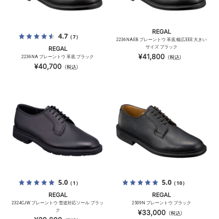
REGAL
4.7
（7）
2236NAEB プレーントウ 革底 幅広EEE 大きい
サイズ ブラック
REGAL
¥41,800
2236NA プレーントウ 革底 ブラック
（税込）
¥40,700
（税込）
5.0
5.0
（1）
（10）
REGAL
REGAL
2324CJW プレーントウ 雪道対応ソール ブラッ
2509N プレーントウ ブラック
ク
¥33,000
（税込）