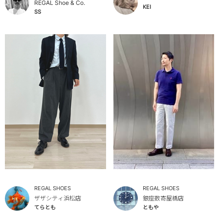
REGAL Shoe & Co.
KEI
SS
REGAL SHOES
REGAL SHOES
ザザシティ浜松店
銀座数寄屋橋店
てらとも
ともや