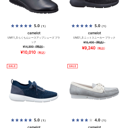
5.0
5.0
（1）
（1）
camelot
camelot
UM11_S らくちんレースアップシューズ ブラ
UM21_S ニットスニーカー ブラック
ック
¥15,400
（税込）
¥14,300
（税込）
¥9,240
（税込）
¥10,010
（税込）
5.0
4.0
（1）
（1）
camelot
camelot