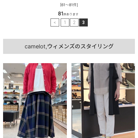
[61～81件]
81
件あります
<
1
2
3
camelot,ウィメンズのスタイリング