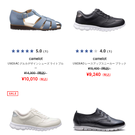
5.0
4.0
（1）
（1）
camelot
camelot
UM26AC グルカデザインシューズ ライトブル
UM28AD レースアップスニーカー ブラック
ー
¥15,400
（税込）
¥14,300
（税込）
¥9,240
（税込）
¥10,010
（税込）