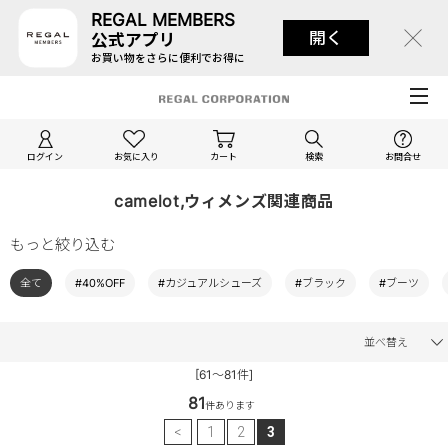
REGAL MEMBERS
開く
公式アプリ
お買い物をさらに便利でお得に
ログイン
お気に入り
カート
検索
お問合せ
camelot,ウィメンズ関連商品
もっと絞り込む
全て
#40%OFF
#カジュアルシューズ
#ブラック
#ブーツ
並べ替え
[61～81件]
81
件あります
<
1
2
3