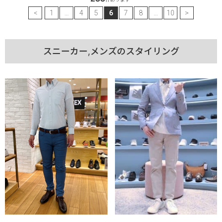
<
1
…
4
5
6
7
8
…
10
>
スニーカー,メンズのスタイリング