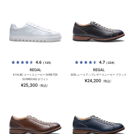
4.6
4.7
（125）
（224）
REGAL
REGAL
61HLBC コートスニーカー GORE-TEX
60EL レースアップレザースニーカー ブラック
SURROUND ホワイト
¥24,200
（税込）
¥25,300
（税込）