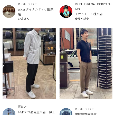
R+ PLUS REGAL CORPORAT
REGAL SHOES
ION
a.k.a ダイナシティ小田原
イオンモール橿原店
店
ひささん
ゆうや坊や
百貨店
REGAL SHOES
いよてつ髙島屋本店 紳士
銀座数寄屋橋店