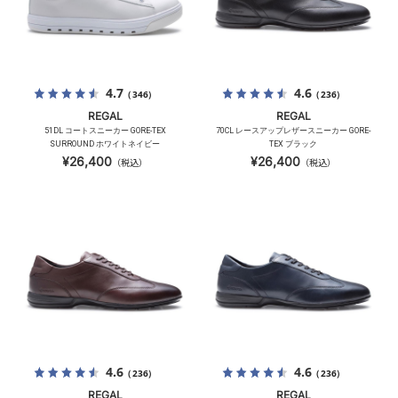
4.7
4.6
（346）
（236）
REGAL
REGAL
51DL コートスニーカー GORE-TEX
70CL レースアップレザースニーカー GORE-
SURROUND ホワイトネイビー
TEX ブラック
¥26,400
¥26,400
（税込）
（税込）
4.6
4.6
（236）
（236）
REGAL
REGAL