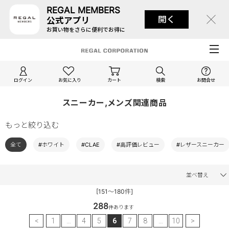
REGAL MEMBERS
開く
公式アプリ
お買い物をさらに便利でお得に
ログイン
お気に入り
カート
検索
お問合せ
スニーカー,メンズ関連商品
もっと絞り込む
全て
#ホワイト
#CLAE
#高評価レビュー
#レザースニーカー
並べ替え
[151～180件]
288
件あります
<
1
…
4
5
6
7
8
…
10
>