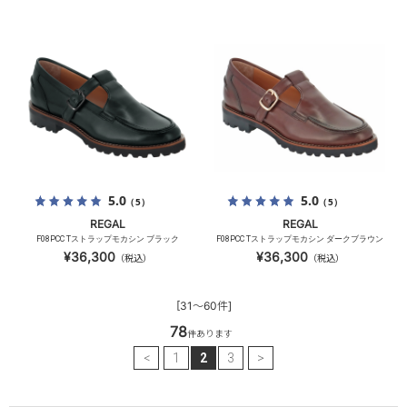
5.0
5.0
（5）
（5）
REGAL
REGAL
F08PCC Tストラップモカシン ブラック
F08PCC Tストラップモカシン ダークブラウン
¥36,300
¥36,300
（税込）
（税込）
[31～60件]
78
件あります
<
1
2
3
>