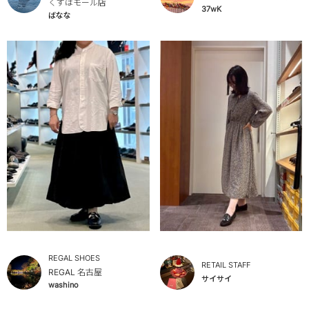
くずはモール店
37wK
ばなな
REGAL SHOES
RETAIL STAFF
REGAL 名古屋
サイサイ
washino