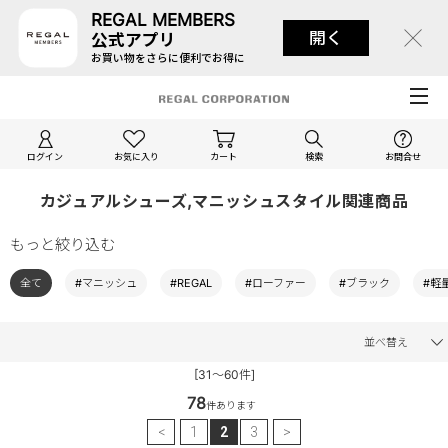
REGAL MEMBERS
開く
公式アプリ
お買い物をさらに便利でお得に
ログイン
お気に入り
カート
検索
お問合せ
カジュアルシューズ,マニッシュスタイル関連商品
もっと絞り込む
全て
#マニッシュ
#REGAL
#ローファー
#ブラック
#軽
並べ替え
[31～60件]
78
件あります
<
1
2
3
>