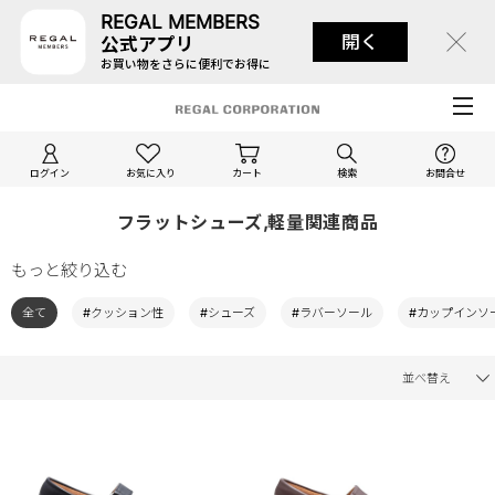
REGAL MEMBERS
開く
公式アプリ
お買い物をさらに便利でお得に
ログイン
お気に入り
カート
検索
お問合せ
フラットシューズ,軽量関連商品
もっと絞り込む
全て
#クッション性
#シューズ
#ラバーソール
#カップインソ
並べ替え