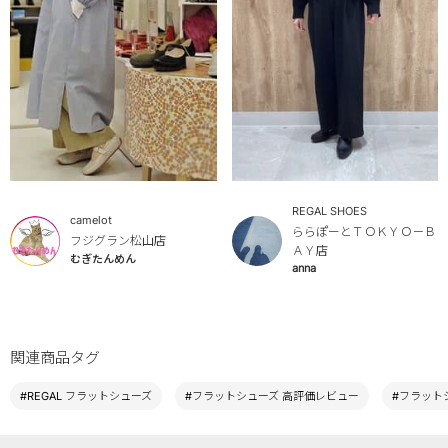
REGAL SHOES
camelot
ららぽーとＴＯＫＹＯ－Ｂ
フジグラン松山店
ＡＹ店
むぎたんめん
anna
関連商品タグ
#REGAL フラットシューズ
#フラットシューズ 高評価レビュー
#フラットシ