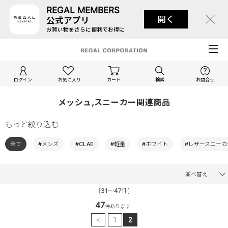
REGAL MEMBERS
開く
公式アプリ
お買い物をさらに便利でお得に
ログイン
お気に入り
カート
検索
お問合せ
メッシュ,スニーカー関連商品
もっと絞り込む
全て
#メンズ
#CLAE
#軽量
#ホワイト
#レザースニーカ
並べ替え
[31～47件]
47
件あります
<
1
2