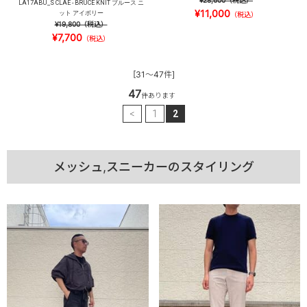
¥28,600
（税込）
LA17ABU_S CLAE - BRUCE KNIT ブルース ニ
¥11,000
ット アイボリー
（税込）
¥19,800
（税込）
¥7,700
（税込）
[31～47件]
47
件あります
<
1
2
メッシュ,スニーカーのスタイリング