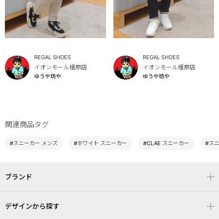
REGAL SHOES
REGAL SHOES
イオンモール橿原店
イオンモール橿原店
ゆうや坊や
ゆうや坊や
関連商品タグ
#スニーカー メンズ
#ホワイト スニーカー
#CLAE スニーカー
#ス
ブランド
デザインから探す