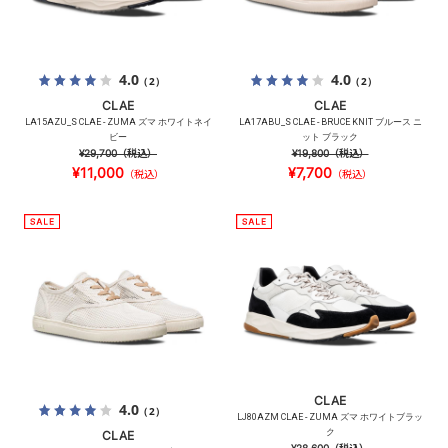
4.0
4.0
（2）
（2）
CLAE
CLAE
LA15AZU_S CLAE - ZUMA ズマ ホワイトネイ
LA17ABU_S CLAE - BRUCE KNIT ブルース ニ
ビー
ット ブラック
¥29,700
（税込）
¥19,800
（税込）
¥11,000
¥7,700
（税込）
（税込）
CLAE
4.0
（2）
LJ80AZM CLAE - ZUMA ズマ ホワイトブラッ
ク
CLAE