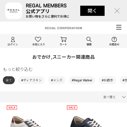
REGAL MEMBERS
開く
公式アプリ
お買い物をさらに便利でお得に
ログイン
お気に入り
カート
検索
お問合せ
おでかけ,スニーカー関連商品
もっと絞り込む
全て
#ディアスキン
#メンズ
#Regal Walker
#お散歩
#
並べ替え