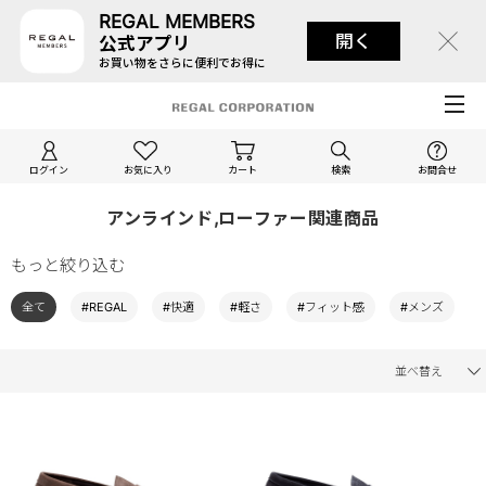
REGAL MEMBERS
開く
公式アプリ
お買い物をさらに便利でお得に
ログイン
お気に入り
カート
検索
お問合せ
アンラインド,ローファー関連商品
もっと絞り込む
全て
#REGAL
#快適
#軽さ
#フィット感
#メンズ
並べ替え