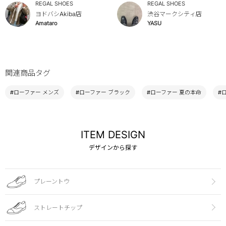
REGAL SHOES
REGAL SHOES
ヨドバシAkiba店
渋谷マークシティ店
Amataro
YASU
関連商品タグ
#ローファー メンズ
#ローファー ブラック
#ローファー 夏の本命
#
ITEM DESIGN
デザインから探す
プレーントウ
ストレートチップ