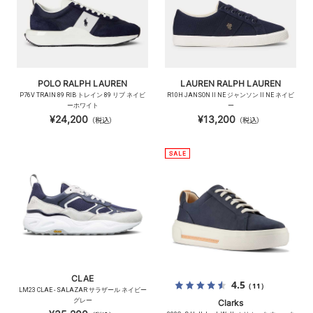
POLO RALPH LAUREN
LAUREN RALPH LAUREN
P76V TRAIN 89 RIB トレイン 89 リブ ネイビ
R10H JANSON II NE ジャンソン II NE ネイビ
ーホワイト
ー
¥24,200
¥13,200
（税込）
（税込）
CLAE
4.5
（11）
LM23 CLAE - SALAZAR サラザール ネイビー
グレー
Clarks