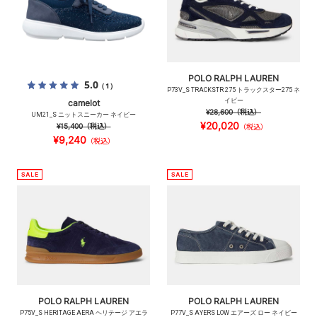
POLO RALPH LAUREN
5.0
（1）
P73V_S TRACKSTR 275 トラックスター275 ネ
イビー
camelot
¥28,600
（税込）
UM21_S ニットスニーカー ネイビー
¥20,020
¥15,400
（税込）
（税込）
¥9,240
（税込）
POLO RALPH LAUREN
POLO RALPH LAUREN
P75V_S HERITAGE AERA ヘリテージ アエラ
P77V_S AYERS LOW エアーズ ロー ネイビー