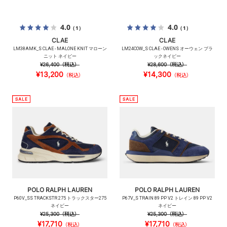
4.0
4.0
（1）
（1）
CLAE
CLAE
LM38AMK_S CLAE - MALONE KNIT マローン
LM24COW_S CLAE - OWENS オーウェン ブラ
ニット ネイビー
ックネイビー
¥26,400
（税込）
¥28,600
（税込）
¥13,200
¥14,300
（税込）
（税込）
POLO RALPH LAUREN
POLO RALPH LAUREN
P60V_SS TRACKSTR 275 トラックスター275
P67V_S TRAIN 89 PP V2 トレイン 89 PP V2
ネイビー
ネイビー
¥25,300
（税込）
¥25,300
（税込）
¥17,710
¥17,710
（税込）
（税込）