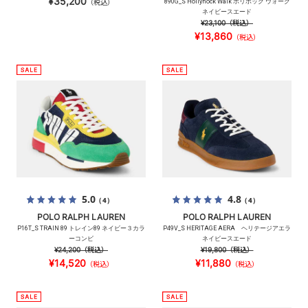
¥35,200
（税込）
890G_S Hollyhock Walk ホリホック ウォーク
ネイビースエード
¥23,100
（税込）
¥13,860
（税込）
5.0
4.8
（4）
（4）
POLO RALPH LAUREN
POLO RALPH LAUREN
P16T_S TRAIN 89 トレイン89 ネイビー３カラ
P49V_S HERITAGE AERA ヘリテージアエラ
ーコンビ
ネイビースエード
¥24,200
（税込）
¥19,800
（税込）
¥14,520
¥11,880
（税込）
（税込）