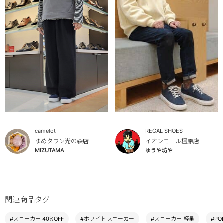
camelot
REGAL SHOES
ゆめタウン光の森店
イオンモール橿原店
MIZUTAMA
ゆうや坊や
関連商品タグ
#スニーカー 40%OFF
#ホワイト スニーカー
#スニーカー 軽量
#PO