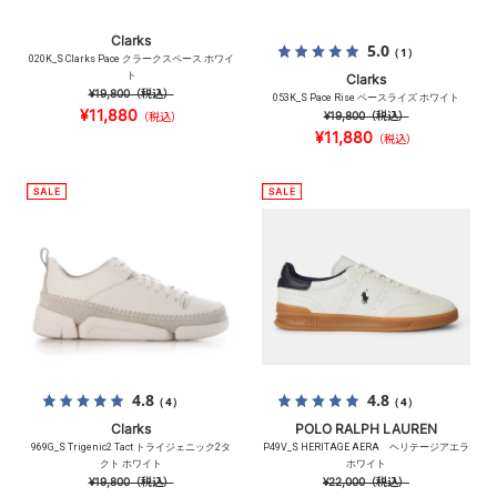
Clarks
5.0
（1）
020K_S Clarks Pace クラークスペース ホワイ
ト
Clarks
¥19,800
（税込）
053K_S Pace Rise ペースライズ ホワイト
¥11,880
¥19,800
（税込）
（税込）
¥11,880
（税込）
4.8
4.8
（4）
（4）
Clarks
POLO RALPH LAUREN
969G_S Trigenic2 Tact トライジェニック2タ
P49V_S HERITAGE AERA ヘリテージアエラ
クト ホワイト
ホワイト
¥19,800
（税込）
¥22,000
（税込）