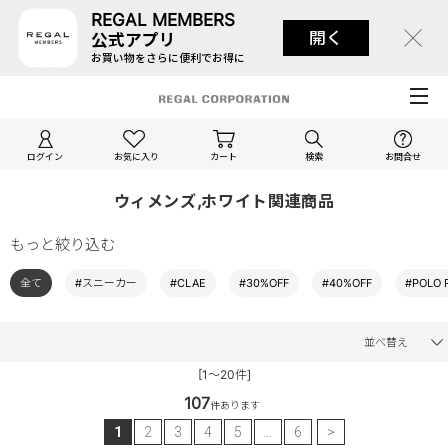
REGAL MEMBERS
開く
公式アプリ
お買い物をさらに便利でお得に
ログイン
お気に入り
カート
検索
お問合せ
ウィメンズ,ホワイト関連商品
もっと絞り込む
全て
#スニーカー
#CLAE
#30%OFF
#40%OFF
#POLO 
並べ替え
[1～20件]
107
件あります
1
2
3
4
5
…
6
>