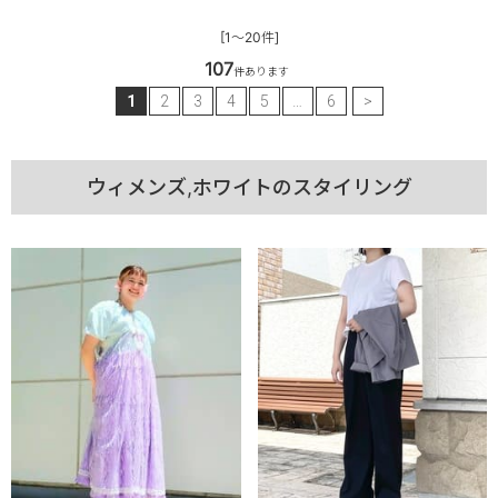
[1～20件]
107
件あります
1
2
3
4
5
…
6
>
ウィメンズ,ホワイトのスタイリング