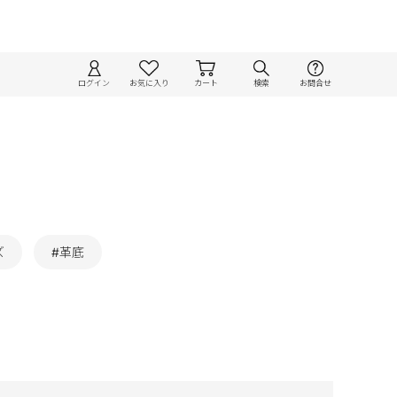
ログイン
お気に入り
カート
検索
お問合せ
ズ
#革底