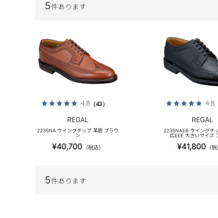
5
件あります
4.8
4.8
（43）
REGAL
REGAL
2235NA ウイングチップ 革底 ブラウ
2235NAEB ウイングチ
ン
広EEE 大きいサイズ
¥40,700
¥41,800
（税込）
（税
5
件あります