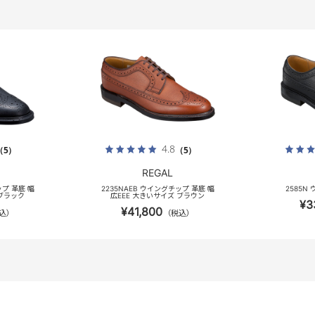
4.8
（5）
（5）
REGAL
ップ 革底 幅
2235NAEB ウイングチップ 革底 幅
2585N
 ブラック
広EEE 大きいサイズ ブラウン
¥3
¥41,800
込）
（税込）