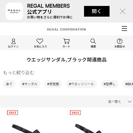
REGAL MEMBERS
開く
公式アプリ
お買い物をさらに便利でお得に
ログイン
お気に入り
カート
検索
お問合せ
ウエッジサンダル,ブラック関連商品
もっと絞り込む
全て
#サンダル
#安定感
#ウエッジソール
#型押し
#BEA
並べ替え