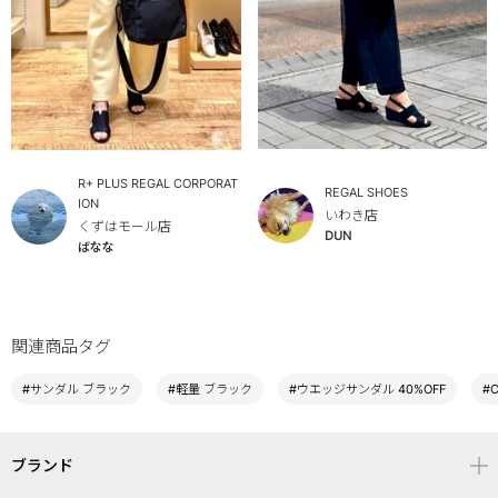
R+ PLUS REGAL CORPORAT
REGAL SHOES
ION
いわき店
くずはモール店
DUN
ばなな
関連商品タグ
#サンダル ブラック
#軽量 ブラック
#ウエッジサンダル 40%OFF
#
ブランド