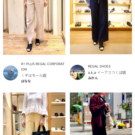
R+ PLUS REGAL CORPORAT
REGAL SHOES
ION
a.k.a イーアスつくば店
くずはモール店
みかん
ばなな