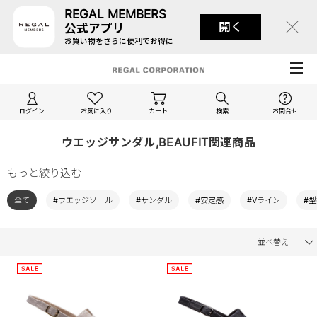
REGAL MEMBERS
開く
公式アプリ
お買い物をさらに便利でお得に
ログイン
お気に入り
カート
検索
お問合せ
ウエッジサンダル,BEAUFIT関連商品
もっと絞り込む
全て
#ウエッジソール
#サンダル
#安定感
#Vライン
#
並べ替え