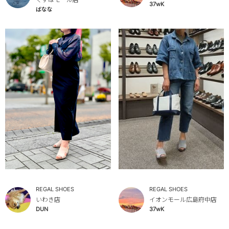
37wK
ばなな
REGAL SHOES
REGAL SHOES
いわき店
イオンモール広島府中店
DUN
37wK