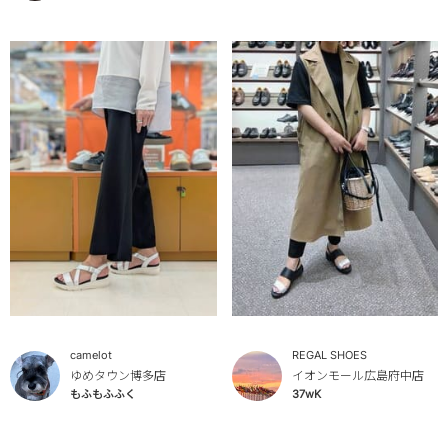
camelot
REGAL SHOES
ゆめタウン博多店
イオンモール広島府中店
もふもふふく
37wK