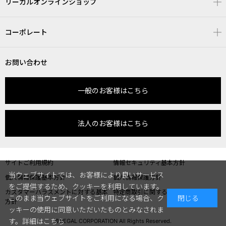
リーガルオンラインショップ
コーポレート
お問い合わせ
一般のお客様はこちら
法人のお客様はこちら
サイトご利用規約
情報セキュリティ基本方針
当ウェブサイトでは、お客様により良いサービス
個人情報保護基本方針
個人情報保護方針
をご提供するため、クッキーを利用しています。
カスタマーハラスメントに対する基本
特定商取引に関する表記
このまま当ウェブサイトをご利用になる場合、ク
閉じる
方針
ッキーの使用に同意いただいたものとみなされま
す。
詳細はこちら
©REGAL CORPORATION All Rights Reserved.