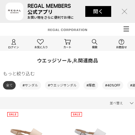
REGAL MEMBERS
開く
公式アプリ
お買い物をさらに便利でお得に
ログイン
お気に入り
カート
検索
お問合せ
ウエッジソール,R.関連商品
もっと絞り込む
全て
#サンダル
#ウエッジサンダル
#厚底
#40%OFF
#
並べ替え