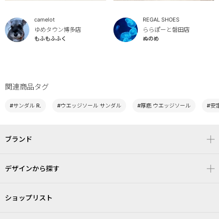
camelot
REGAL SHOES
ゆめタウン博多店
ららぽーと磐田店
もふもふふく
ぬのめ
関連商品タグ
#サンダル R.
#ウエッジソール サンダル
#厚底 ウエッジソール
#安
ブランド
デザインから探す
ショップリスト