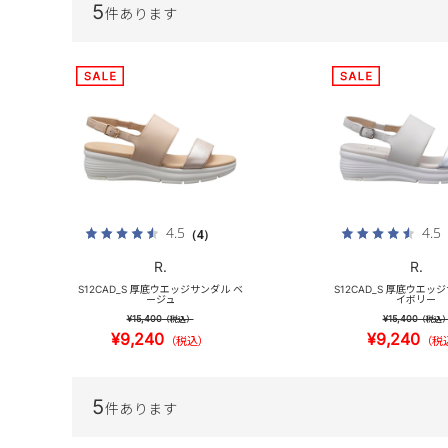
5
件あります
4.5
4.5
（4）
R.
R.
S12CAD_S 厚底ウエッジサンダル ベ
S12CAD_S 厚底ウエッ
ージュ
イボリー
¥15,400
¥15,400
（税込）
（税込
¥9,240
¥9,240
（税込）
（税
5
件あります