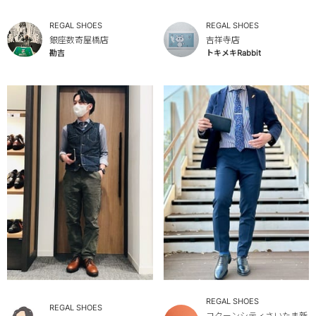
REGAL SHOES
REGAL SHOES
銀座数寄屋橋店
吉祥寺店
勘吉
トキメキRabbit
REGAL SHOES
REGAL SHOES
コクーンシティさいたま新