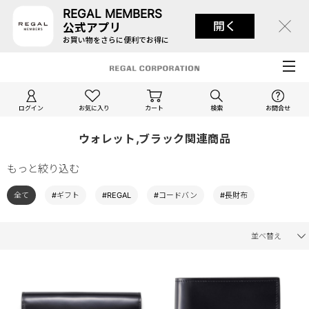
REGAL MEMBERS
開く
公式アプリ
お買い物をさらに便利でお得に
ログイン
お気に入り
カート
検索
お問合せ
ウォレット,ブラック関連商品
もっと絞り込む
全て
#ギフト
#REGAL
#コードバン
#長財布
並べ替え