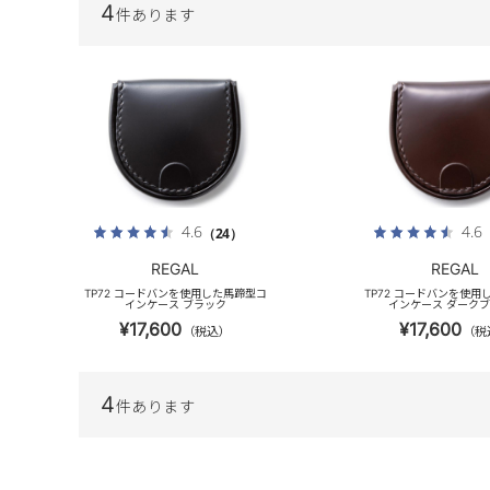
4
件あります
4.6
4.6
（24）
REGAL
REGAL
TP72 コードバンを使用した馬蹄型コ
TP72 コードバンを使用
インケース ブラック
インケース ダーク
¥17,600
¥17,600
（税込）
（税
4
件あります