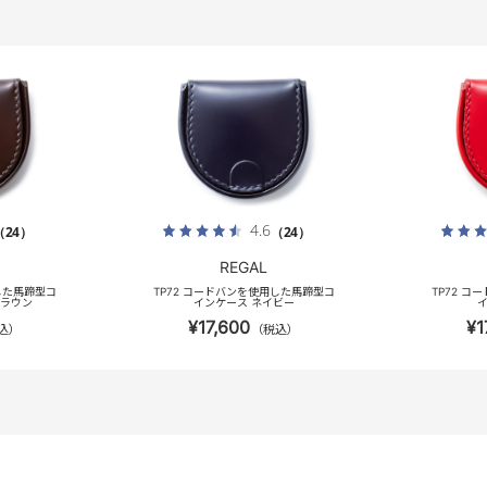
4.6
（24）
（24）
REGAL
した馬蹄型コ
TP72 コードバンを使用した馬蹄型コ
TP72 
ブラウン
インケース ネイビー
イ
¥17,600
¥1
込）
（税込）