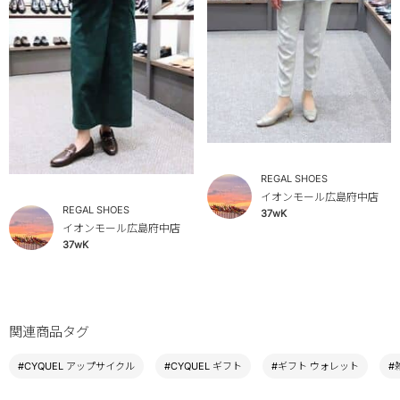
REGAL SHOES
イオンモール広島府中店
REGAL SHOES
37wK
イオンモール広島府中店
37wK
関連商品タグ
#CYQUEL アップサイクル
#CYQUEL ギフト
#ギフト ウォレット
#