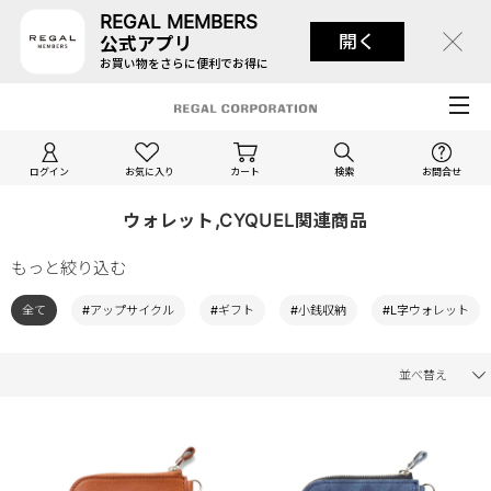
REGAL MEMBERS
開く
公式アプリ
お買い物をさらに便利でお得に
ログイン
お気に入り
カート
検索
お問合せ
ウォレット,CYQUEL関連商品
もっと絞り込む
全て
#アップサイクル
#ギフト
#小銭収納
#L字ウォレット
並べ替え