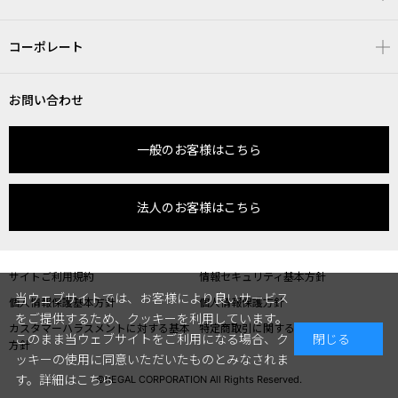
コーポレート
お問い合わせ
一般のお客様はこちら
法人のお客様はこちら
サイトご利用規約
情報セキュリティ基本方針
当ウェブサイトでは、お客様により良いサービス
個人情報保護基本方針
個人情報保護方針
をご提供するため、クッキーを利用しています。
カスタマーハラスメントに対する基本
特定商取引に関する表記
このまま当ウェブサイトをご利用になる場合、ク
閉じる
方針
ッキーの使用に同意いただいたものとみなされま
す。
詳細はこちら
©REGAL CORPORATION All Rights Reserved.