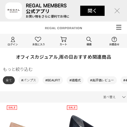
REGAL MEMBERS
開く
公式アプリ
お買い物をさらに便利でお得に
ログイン
お気に入り
カート
検索
お問合せ
オフィスカジュアル,雨の日おすすめ関連商品
もっと絞り込む
全て
#パンプス
#BEAUFIT
#結婚式
#高評価レビュー
#
並べ替え