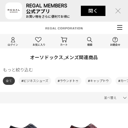
REGAL MEMBERS
開く
公式アプリ
お買い物をさらに便利でお得に
ログイン
お気に入り
カート
検索
お問合せ
オーソドックス,メンズ関連商品
もっと絞り込む
全て
#ビジネスシューズ
#ラウンドトゥ
#キャップトウ
#カー
並べ替え