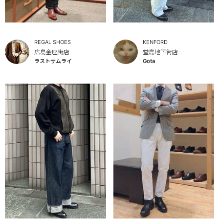
REGAL SHOES
KENFORD
広島金座街店
堂島地下街店
ラストサムライ
Gota