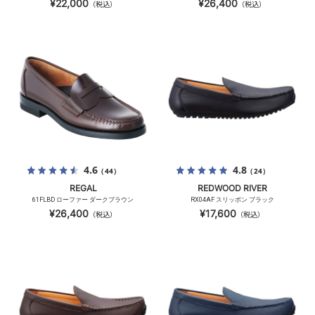
¥22,000
¥26,400
（税込）
（税込）
4.6
4.8
（44）
（24）
REGAL
REDWOOD RIVER
61FLBD ローファー ダークブラウン
RX04AF スリッポン ブラック
¥26,400
¥17,600
（税込）
（税込）