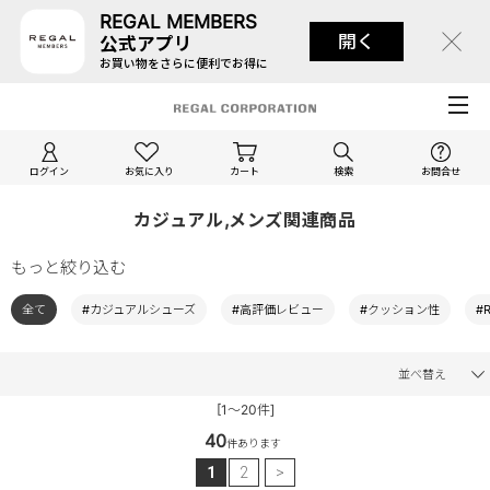
REGAL MEMBERS
開く
公式アプリ
お買い物をさらに便利でお得に
ログイン
お気に入り
カート
検索
お問合せ
カジュアル,メンズ関連商品
もっと絞り込む
全て
#カジュアルシューズ
#高評価レビュー
#クッション性
#
並べ替え
[1～20件]
40
件あります
1
2
>