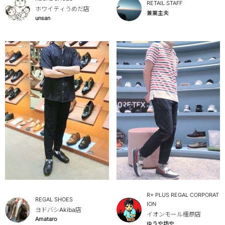
RETAIL STAFF
ホワイティうめだ店
兼業主夫
unsan
R+ PLUS REGAL CORPORAT
REGAL SHOES
ION
ヨドバシAkiba店
イオンモール橿原店
Amataro
ゆうや坊や