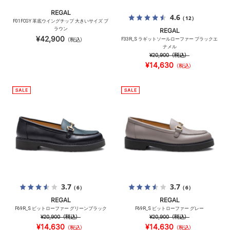
REGAL
4.6
（12）
F01FCGY 革底ウイングチップ 大きいサイズ ブ
ラウン
REGAL
¥42,900
（税込）
F33R_S ラギットソールローファー ブラックエ
ナメル
¥20,900
（税込）
¥14,630
（税込）
3.7
3.7
（6）
（6）
REGAL
REGAL
F69R_S ビットローファー グリーンブラック
F69R_S ビットローファー グレー
¥20,900
（税込）
¥20,900
（税込）
¥14,630
¥14,630
（税込）
（税込）