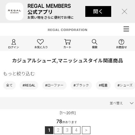
REGAL MEMBERS
開く
公式アプリ
お買い物をさらに便利でお得に
ログイン
お気に入り
カート
検索
お問合せ
カジュアルシューズ,マニッシュスタイル関連商品
もっと絞り込む
全て
#REGAL
#ローファー
#ブラック
#軽量
#シューズ
並べ替え
[1～20件]
78
件あります
1
2
3
4
>