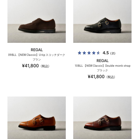
REGAL
4.5
（2）
09BLL 【NEW Classic】U-tip スコッチダーク
ブラン
REGAL
¥41,800
（税込）
10BLL 【NEW Classic】Double monk strap
ブラック
¥41,800
（税込）