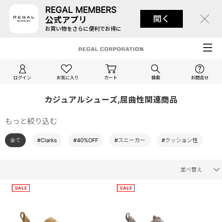
REGAL MEMBERS
開く
公式アプリ
お買い物をさらに便利でお得に
ログイン
お気に入り
カート
検索
お問合せ
カジュアルシューズ,屈曲性関連商品
もっと絞り込む
全て
#Clarks
#40%OFF
#スニーカー
#クッション性
並べ替え