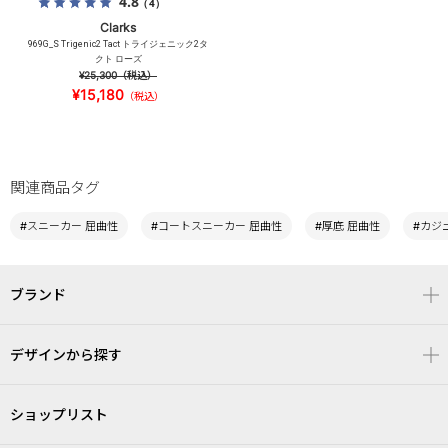
4.8
（4）
Clarks
969G_S Trigenic2 Tact トライジェニック2タ
クト ローズ
¥25,300
（税込）
¥15,180
（税込）
関連商品タグ
#スニーカー 屈曲性
#コートスニーカー 屈曲性
#厚底 屈曲性
#カジュ
ブランド
デザインから探す
ショップリスト