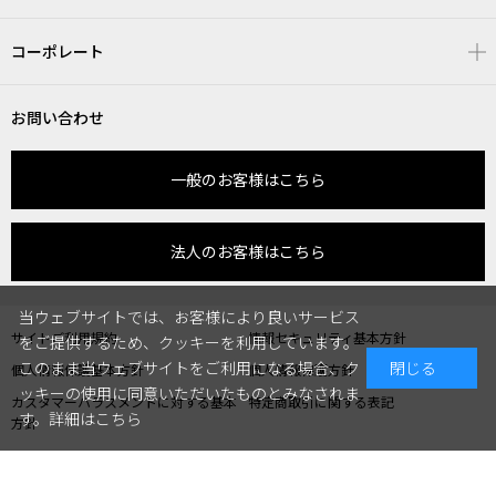
コーポレート
お問い合わせ
一般のお客様はこちら
法人のお客様はこちら
当ウェブサイトでは、お客様により良いサービス
サイトご利用規約
情報セキュリティ基本方針
をご提供するため、クッキーを利用しています。
このまま当ウェブサイトをご利用になる場合、ク
閉じる
個人情報保護基本方針
個人情報保護方針
ッキーの使用に同意いただいたものとみなされま
カスタマーハラスメントに対する基本
特定商取引に関する表記
す。
詳細はこちら
方針
©REGAL CORPORATION All Rights Reserved.