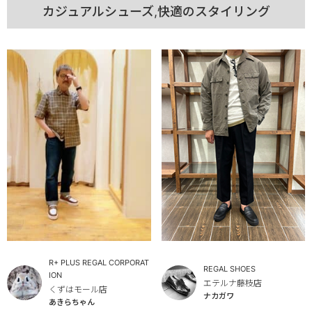
カジュアルシューズ,快適のスタイリング
R+ PLUS REGAL CORPORAT
REGAL SHOES
ION
エテルナ藤枝店
くずはモール店
ナカガワ
あきらちゃん