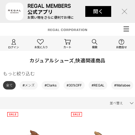
REGAL MEMBERS
開く
公式アプリ
お買い物をさらに便利でお得に
ログイン
お気に入り
カート
検索
お問合せ
カジュアルシューズ,快適関連商品
もっと絞り込む
全て
#メンズ
#Clarks
#30%OFF
#REGAL
#Wallabee
並べ替え