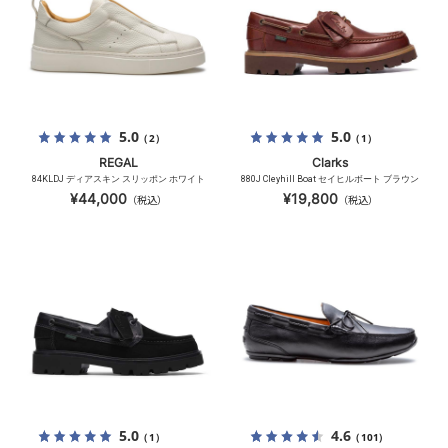
5.0
5.0
（2）
（1）
REGAL
Clarks
84KLDJ ディアスキン スリッポン ホワイト
880J Cleyhill Boat セイヒルボート ブラウン
¥44,000
¥19,800
（税込）
（税込）
5.0
4.6
（1）
（101）