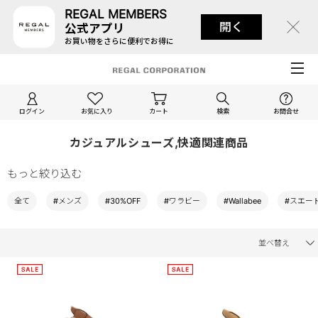
REGAL MEMBERS
開く
公式アプリ
お買い物をさらに便利でお得に
ログイン
お気に入り
カート
検索
お問合せ
カジュアルシューズ,快適関連商品
もっと絞り込む
全て
#メンズ
#30%OFF
#ワラビー
#Wallabee
#スエー
並べ替え