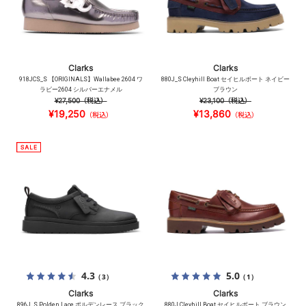
Clarks
Clarks
918JCS_S 【ORIGINALS】Wallabee 2604 ワ
880J_S Cleyhill Boat セイヒルボート ネイビー
ラビー2604 シルバーエナメル
ブラウン
¥27,500
（税込）
¥23,100
（税込）
¥19,250
¥13,860
（税込）
（税込）
4.3
5.0
（3）
（1）
Clarks
Clarks
896J_S Polden Lace ポルデンレース ブラック
880J Cleyhill Boat セイヒルボート ブラウン