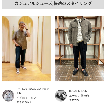
カジュアルシューズ,快適のスタイリング
R+ PLUS REGAL CORPORAT
REGAL SHOES
ION
エテルナ藤枝店
くずはモール店
ナカガワ
あきらちゃん