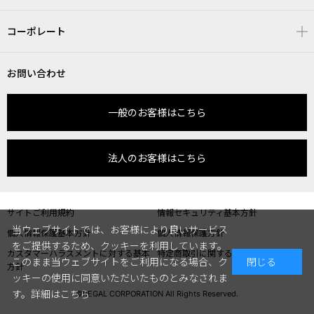
コーポレート
お問い合わせ
一般のお客様はこちら
法人のお客様はこちら
サイトご利用規約
情報セキュリティ基本方針
当ウェブサイトでは、お客様により良いサービス
個人情報保護基本方針
個人情報保護方針
をご提供するため、クッキーを利用しています。
カスタマーハラスメントに対する基本
特定商取引に関する表記
このまま当ウェブサイトをご利用になる場合、ク
閉じる
方針
ッキーの使用に同意いただいたものとみなされま
す。
詳細はこちら
©REGAL CORPORATION All Rights Reserved.