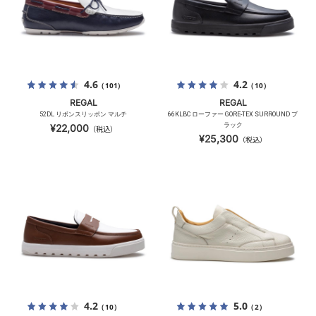
4.6
4.2
（101）
（10）
REGAL
REGAL
52DL リボンスリッポン マルチ
66KLBC ローファー GORE-TEX SURROUND ブ
ラック
¥22,000
（税込）
¥25,300
（税込）
4.2
5.0
（10）
（2）