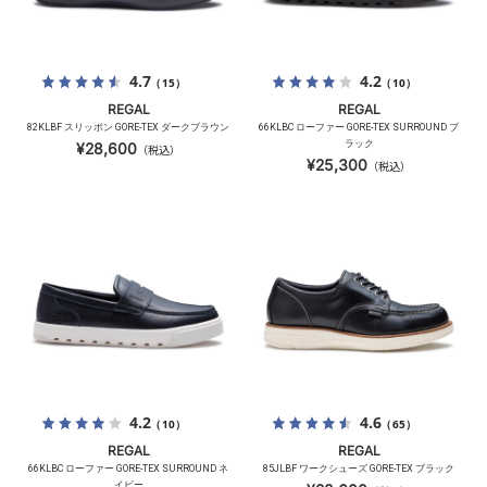
4.7
4.2
（15）
（10）
REGAL
REGAL
82KLBF スリッポン GORE-TEX ダークブラウン
66KLBC ローファー GORE-TEX SURROUND ブ
ラック
¥28,600
（税込）
¥25,300
（税込）
4.2
4.6
（10）
（65）
REGAL
REGAL
66KLBC ローファー GORE-TEX SURROUND ネ
85JLBF ワークシューズ GORE-TEX ブラック
イビー