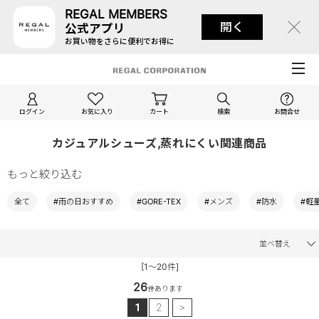
REGAL MEMBERS
開く
公式アプリ
お買い物をさらに便利でお得に
ログイン
お気に入り
カート
検索
お問合せ
カジュアルシューズ,蒸れにくい関連商品
もっと絞り込む
全て
#雨の日おすすめ
#GORE-TEX
#メンズ
#防水
#軽
並べ替え
[1～20件]
26
件あります
1
2
>