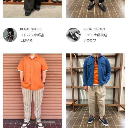
REGAL SHOES
REGAL SHOES
ヨドバシ京都店
エテルナ藤枝店
しばいぬ
ナカガワ