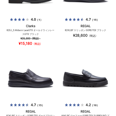
4.0
4.7
（1）
（15）
Clarks
REGAL
820J_S Aldwin LaceGTX オールドウィンレー
82KLBF スリッポン GORE-TEX ブラック
スGTX ブラック
¥28,600
（税込）
¥25,300
（税込）
¥15,180
（税込）
4.7
4.2
（15）
（10）
REGAL
REGAL
82KLBF スリッポン GORE-TEX ダークブラウン
66KLBC ローファー GORE-TEX SURROUND ブ