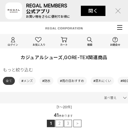
REGAL MEMBERS
開く
公式アプリ
お買い物をさらに便利でお得に
ログイン
お気に入り
カート
検索
お問合せ
カジュアルシューズ,GORE-TEX関連商品
もっと絞り込む
全て
#メンズ
#防水
#雨の日おすすめ
#蒸れにくい
#RE
並べ替え
[1～20件]
41
件あります
1
2
3
>