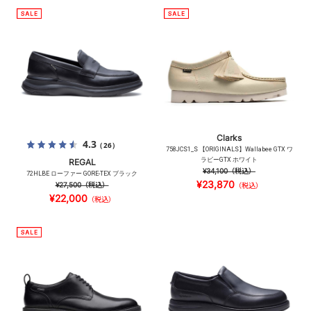
Clarks
4.3
（26）
758JCS1_S 【ORIGINALS】Wallabee GTX ワ
ラビーGTX ホワイト
REGAL
¥34,100
（税込）
72HLBE ローファー GORE-TEX ブラック
¥23,870
¥27,500
（税込）
（税込）
¥22,000
（税込）