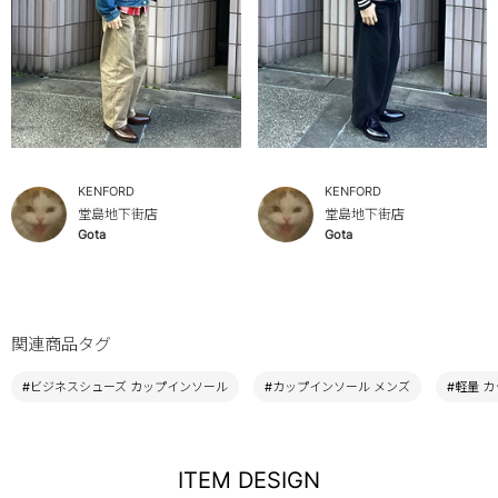
KENFORD
KENFORD
堂島地下街店
堂島地下街店
Gota
Gota
関連商品タグ
#ビジネスシューズ カップインソール
#カップインソール メンズ
#軽量 
ITEM DESIGN