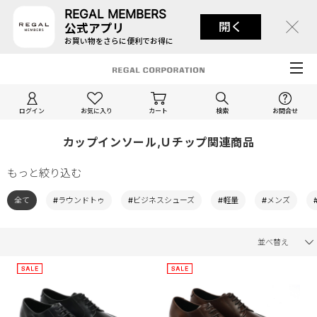
REGAL MEMBERS
開く
公式アプリ
お買い物をさらに便利でお得に
ログイン
お気に入り
カート
検索
お問合せ
カップインソール,Ｕチップ関連商品
もっと絞り込む
全て
#ラウンドトゥ
#ビジネスシューズ
#軽量
#メンズ
並べ替え