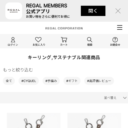
REGAL MEMBERS
開く
公式アプリ
お買い物をさらに便利でお得に
ログイン
お気に入り
カート
検索
お問合せ
キーリング,サステナブル関連商品
もっと絞り込む
全て
#CYQUEL
#手編み
#ギフト
#高評価レビュー
並べ替え