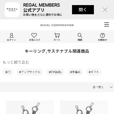
REGAL MEMBERS
開く
公式アプリ
お買い物をさらに便利でお得に
ログイン
お気に入り
カート
検索
お問合せ
キーリング,サステナブル関連商品
もっと絞り込む
全て
#アップサイクル
#CYQUEL
#手編み
#ギフト
並べ替え