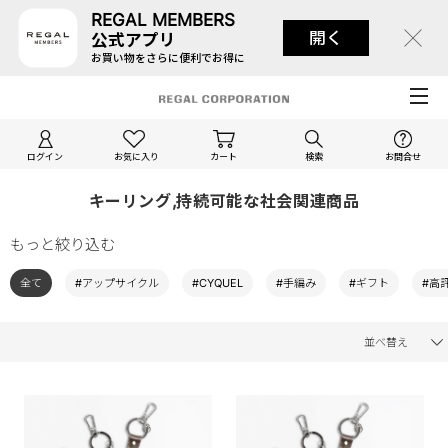
REGAL MEMBERS
開く
公式アプリ
お買い物をさらに便利でお得に
ログイン
お気に入り
カート
検索
お問合せ
キーリング,持続可能な社会関連商品
もっと絞り込む
全て
#アップサイクル
#CYQUEL
#手編み
#ギフト
#高
並べ替え