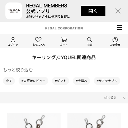
REGAL MEMBERS
開く
公式アプリ
お買い物をさらに便利でお得に
ログイン
お気に入り
カート
検索
お問合せ
キーリング,CYQUEL関連商品
もっと絞り込む
全て
#高評価レビュー
#ギフト
#手編み
#サステナブル
並べ替え