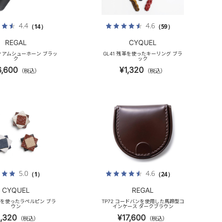
4.4
4.6
（14）
（59）
REGAL
CYQUEL
ディアムシューホーン ブラッ
GL41 残革を使ったキーリング ブラ
ク
ック
6,600
¥1,320
（税込）
（税込）
5.0
4.6
（1）
（24）
CYQUEL
REGAL
残革を使ったラペルピン ブラ
TP72 コードバンを使用した馬蹄型コ
ウン
インケース ダークブラウン
1,320
¥17,600
（税込）
（税込）