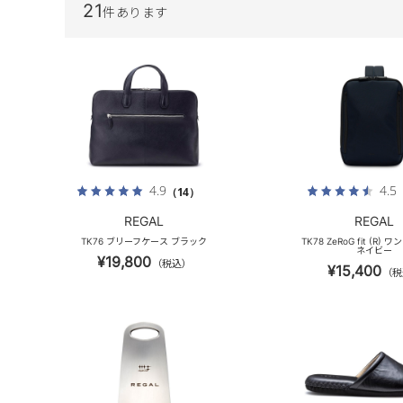
21
件あります
4.9
4.5
（14）
REGAL
REGAL
TK76 ブリーフケース ブラック
TK78 ZeRoG fit (R)
ネイビー
¥19,800
（税込）
¥15,400
（税