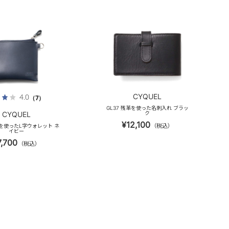
CYQUEL
4.0
（7）
GL37 残革を使った名刺入れ ブラッ
CYQUEL
ク
¥12,100
（税込）
革を使ったL字ウォレット ネ
イビー
7,700
（税込）