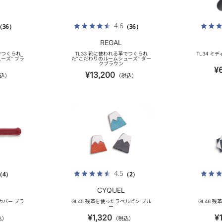
4.6
（36）
（36）
REGAL
でつくられ
TL33 靴に使われる革でつくられ
TL34 ミ
ーズ” ブラ
た”こだわりのルームシューズ” ダー
クブラウン
¥
¥13,200
込）
（税込）
4.5
（4）
（2）
CYQUEL
カバー プラ
GL45 残革を使ったラペルピン ブル
GL46 
ー
¥1,320
¥
込）
（税込）