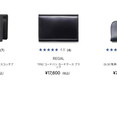
4.8
（7）
（4）
REGAL
ト スコッチブ
TP82 コードバン カードケース ブラ
GL30 残
ック
¥17,600
¥
込）
（税込）