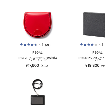
4.6
4.1
（24）
REGAL
REGAL
TP72 コードバンを使用した馬蹄型コ
TP78 2つ折りウォレッ
インケース レッド
ラック
¥17,600
¥19,800
（税込）
（税