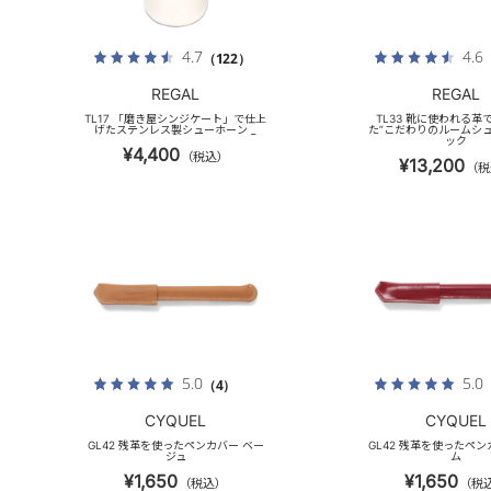
4.7
4.6
（122）
REGAL
REGAL
TL17 「磨き屋シンジケート」で仕上
TL33 靴に使われる革
げたステンレス製シューホーン _
た”こだわりのルームシュ
ック
¥4,400
（税込）
¥13,200
（税
5.0
5.0
（4）
CYQUEL
CYQUEL
GL42 残革を使ったペンカバー ベー
GL42 残革を使ったペン
ジュ
ム
¥1,650
¥1,650
（税込）
（税