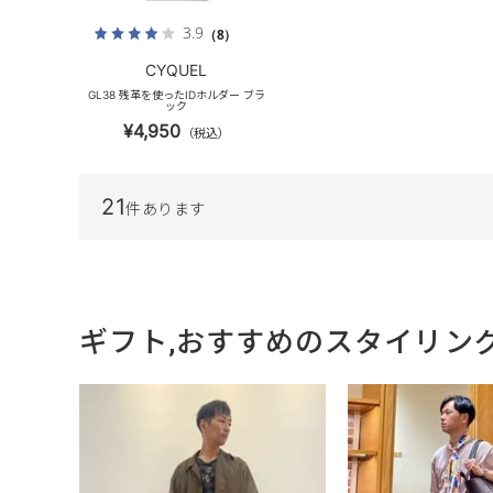
3.9
（8）
CYQUEL
GL38 残革を使ったIDホルダー ブラ
ック
¥4,950
（税込）
21
件あります
ギフト,おすすめのスタイリン