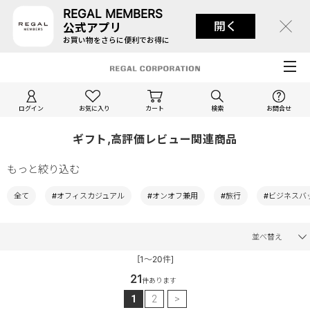
REGAL MEMBERS
開く
公式アプリ
お買い物をさらに便利でお得に
ログイン
お気に入り
カート
検索
お問合せ
ギフト,高評価レビュー関連商品
もっと絞り込む
全て
#オフィスカジュアル
#オンオフ兼用
#旅行
#ビジネスバ
並べ替え
[1～20件]
21
件あります
1
2
>