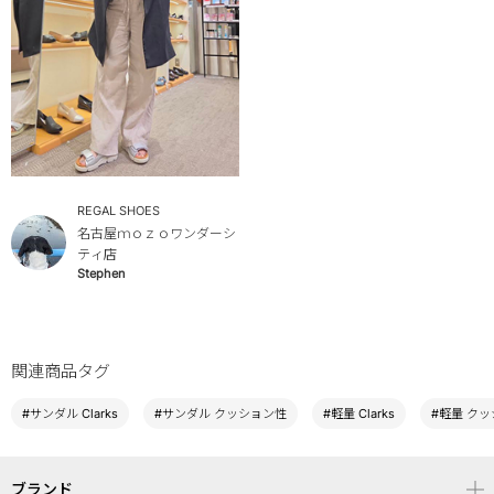
REGAL SHOES
名古屋ｍｏｚｏワンダーシ
ティ店
Stephen
関連商品タグ
#サンダル Clarks
#サンダル クッション性
#軽量 Clarks
#軽量 ク
ブランド