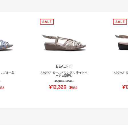
BEAUFIT
ダル ブルー型
A70YAF モールドサンダル ライトベ
A70YAF
ージュ型押し
¥17,600
）
（税込）
¥12,320
¥1
込）
（税込）