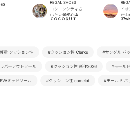
REGAL SHOES
REG
OES
コクーンシティさ
イオ
いたま新都心店
府中
ＣＯＣＯＲＵＩ
37w
#軽量 クッション性
#クッション性 Clarks
#サンダル バ
 ラバーアウトソール
#クッション性 新作2026
#モールド
EVAミッドソール
#クッション性 camelot
#モールド バ