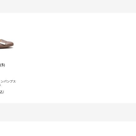
（5）
インパンプス
ュ
込）