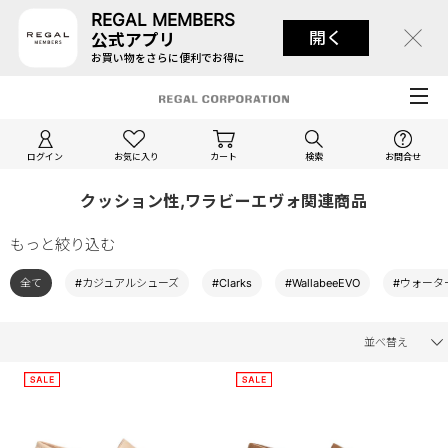
REGAL MEMBERS
開く
公式アプリ
お買い物をさらに便利でお得に
ログイン
お気に入り
カート
検索
お問合せ
クッション性,ワラビーエヴォ関連商品
もっと絞り込む
全て
#カジュアルシューズ
#Clarks
#WallabeeEVO
#ウォータ
並べ替え