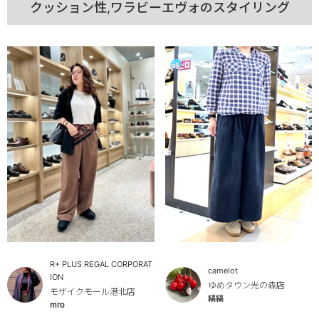
クッション性,ワラビーエヴォのスタイリング
R+ PLUS REGAL CORPORAT
camelot
ION
ゆめタウン光の森店
モザイクモール港北店
縞縞
mro