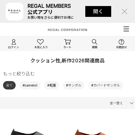
REGAL MEMBERS
開く
公式アプリ
お買い物をさらに便利でお得に
ログイン
お気に入り
カート
検索
お問合せ
クッション性,新作2026関連商品
もっと絞り込む
全て
#camelot
#軽量
#サンダル
#カバードサンダル
並べ替え