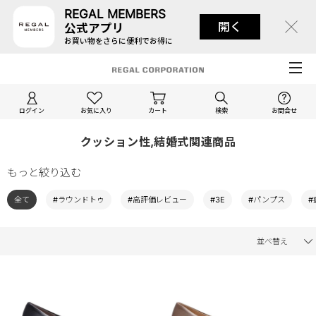
REGAL MEMBERS
開く
公式アプリ
お買い物をさらに便利でお得に
ログイン
お気に入り
カート
検索
お問合せ
クッション性,結婚式関連商品
もっと絞り込む
全て
#ラウンドトゥ
#高評価レビュー
#3E
#パンプス
#
並べ替え