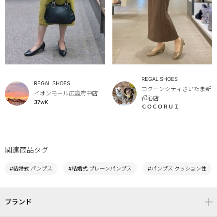
REGAL SHOES
REGAL SHOES
コクーンシティさいたま新
イオンモール広島府中店
都心店
37wK
ＣＯＣＯＲＵＩ
関連商品タグ
#結婚式 パンプス
#結婚式 プレーンパンプス
#パンプス クッション性
ブランド