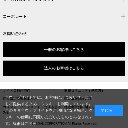
コーポレート
お問い合わせ
一般のお客様はこちら
法人のお客様はこちら
サイトご利用規約
情報セキュリティ基本方針
当ウェブサイトでは、お客様により良いサービス
個人情報保護基本方針
個人情報保護方針
をご提供するため、クッキーを利用しています。
カスタマーハラスメントに対する基本
特定商取引に関する表記
このまま当ウェブサイトをご利用になる場合、ク
閉じる
方針
ッキーの使用に同意いただいたものとみなされま
す。
詳細はこちら
©REGAL CORPORATION All Rights Reserved.