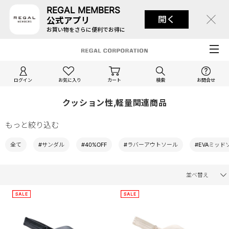
REGAL MEMBERS
開く
公式アプリ
お買い物をさらに便利でお得に
ログイン
お気に入り
カート
検索
お問合せ
クッション性,軽量関連商品
もっと絞り込む
全て
#サンダル
#40%OFF
#ラバーアウトソール
#EVAミッド
並べ替え