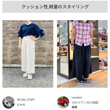
クッション性,軽量のスタイリング
camelot
RETAIL STAFF
ゆめタウン光の森店
にゃん
縞縞