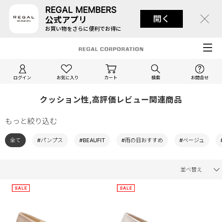
REGAL MEMBERS
開く
公式アプリ
お買い物をさらに便利でお得に
ログイン
お気に入り
カート
検索
お問合せ
クッション性,高評価レビュー関連商品
もっと絞り込む
全て
#パンプス
#BEAUFIT
#雨の日おすすめ
#ベージュ
並べ替え