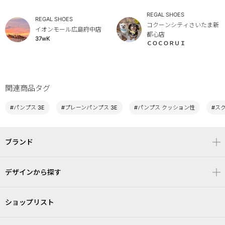
REGAL SHOES
REGAL SHOES
コクーンシティさいたま新
イオンモール広島府中店
都心店
37wK
ＣＯＣＯＲＵＩ
関連商品タグ
#パンプス 3E
#プレーンパンプス 3E
#パンプス クッション性
#スク
ブランド
デザインから探す
ショップリスト