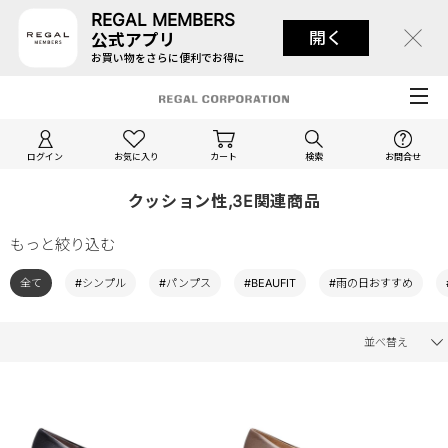
REGAL MEMBERS
開く
公式アプリ
お買い物をさらに便利でお得に
ログイン
お気に入り
カート
検索
お問合せ
クッション性,3E関連商品
もっと絞り込む
全て
#シンプル
#パンプス
#BEAUFIT
#雨の日おすすめ
並べ替え