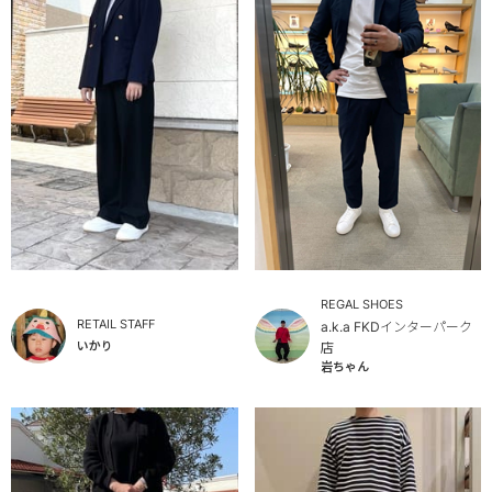
REGAL SHOES
RETAIL STAFF
a.k.a FKDインターパーク
いかり
店
岩ちゃん