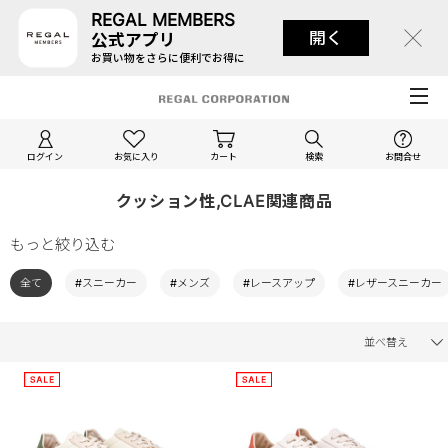
REGAL MEMBERS
開く
公式アプリ
お買い物をさらに便利でお得に
ログイン
お気に入り
カート
検索
お問合せ
クッション性,CLAE関連商品
もっと絞り込む
全て
#スニーカー
#メンズ
#レースアップ
#レザースニーカー
並べ替え