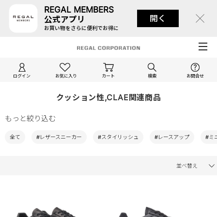
REGAL MEMBERS
開く
公式アプリ
お買い物をさらに便利でお得に
ログイン
お気に入り
カート
検索
お問合せ
クッション性,CLAE関連商品
もっと絞り込む
全て
#レザースニーカー
#スタイリッシュ
#レースアップ
#ミ
並べ替え